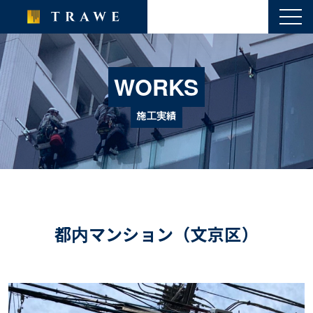
toggl
navig
WORKS
施工実績
都内マンション（文京区）